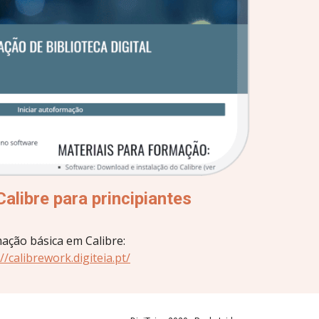
libre para principiantes
ação básica em Calibre: 
//calibrework.digiteia.pt/