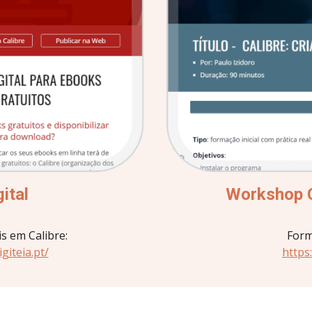
ital
Workshop Ca
is em Calibre:
Form
igiteia.pt/
https: